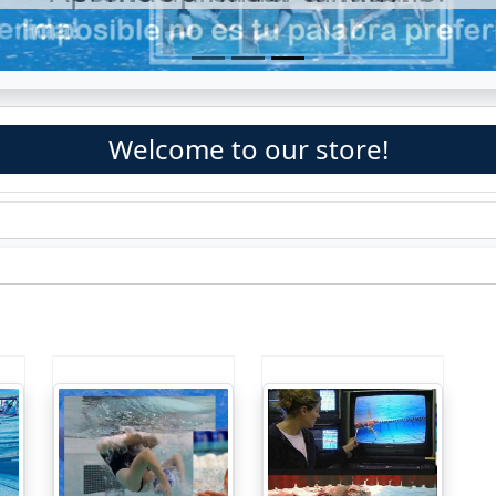
Welcome to our store!
a
Videos, cursos,
Videos de tecnica,
n.
ejercicios de
campeonatos del
o
tecnica de
mundo, Juegos
natacion
Olimpicos