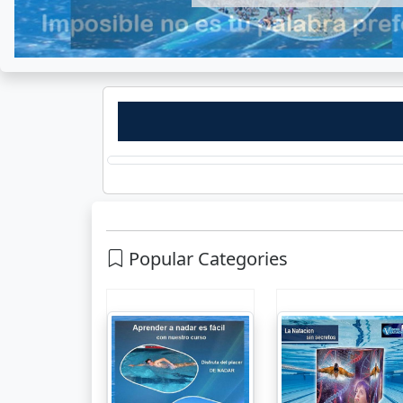
Popular Categories
Como Aprender a
Como aprender 
nadar. Videos,
entrenar natacio
fotos y texto
Curso complet
...
...